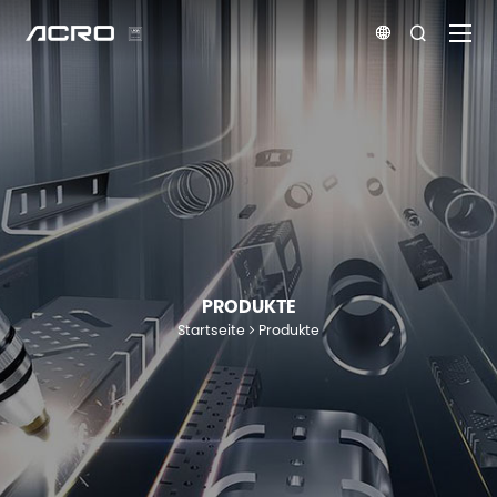


PRODUKTE
Startseite
Produkte