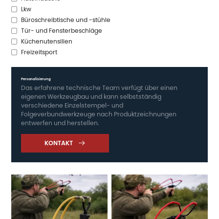
Lkw
Büroschreibtische und -stühle
Tür- und Fensterbeschläge
Küchenutensilien
Freizeitsport
Personalisierung
Das erfahrene technische Team verfügt über einen
eigenen Werkzeugbau und kann selbstständig
verschiedene Einzelstempel- und
Folgeverbundwerkzeuge nach Produktzeichnungen
entwerfen und herstellen.
KONTAKT
