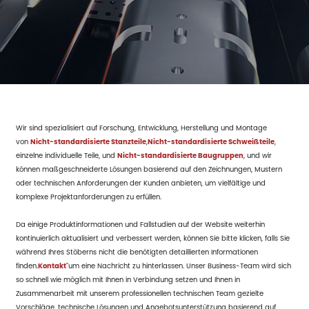
Wir sind spezialisiert auf Forschung, Entwicklung, Herstellung und Montage
von
Nicht-standardisierte Stanzteile
,
Nicht-standardisierte Schweißteile
,
einzelne individuelle Teile, und
Nicht-standardisierte Baugruppen
, und wir
können maßgeschneiderte Lösungen basierend auf den Zeichnungen, Mustern
oder technischen Anforderungen der Kunden anbieten, um vielfältige und
komplexe Projektanforderungen zu erfüllen.
Da einige Produktinformationen und Fallstudien auf der Website weiterhin
kontinuierlich aktualisiert und verbessert werden, können Sie bitte klicken, falls Sie
während Ihres Stöberns nicht die benötigten detaillierten Informationen
finden.
Kontakt
"um eine Nachricht zu hinterlassen. Unser Business-Team wird sich
so schnell wie möglich mit Ihnen in Verbindung setzen und Ihnen in
Zusammenarbeit mit unserem professionellen technischen Team gezielte
Vorschläge, technische Lösungen und Angebotsunterstützung basierend auf