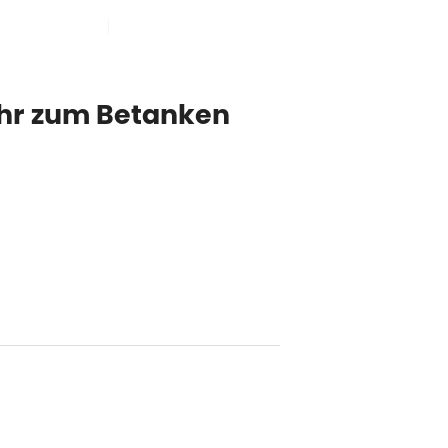
SPRACHE AUSWÄHLEN

ANMELDUNG
VORTEILE
KONTAKT
ohr zum Betanken