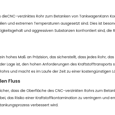
s die
CNC-verzinktes Rohr zum Betanken von Tankwagen
Kann Kor
en und extremen Temperaturen ausgesetzt sind. Dies ist besonde
gkeitsgehalt und aggressiven Substanzen konfrontiert sind, die 
in hohes Maß an Präzision, das sicherstellt, dass jedes Rohr, d
 der Lage ist, den hohen Anforderungen des Kraftstofftransports s
Rohrs und macht es im Laufe der Zeit zu einer kostengünstigen L
len Fluss
t sicher, dass die Oberfläche des CNC-verzinkten Rohrs zum Beta
bei, das Risiko einer Kraftstoffkontamination zu verringern und er
tankungsprozess verbessert wird.