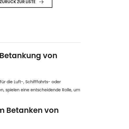
ZURÜCK ZUR LISTE

e Betankung von
ür die Luft-, Schifffahrts- oder
n, spielen eine entscheidende Rolle, um
um Betanken von